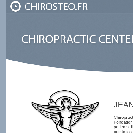
JEAN
Chiropract
Fondation 
patients, 
pointe iss